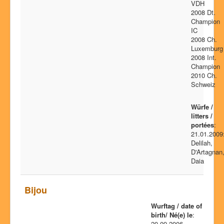
VDH
2008 Dt.
Champion
IC
2008 Ch.
Luxemburg
2008 Int.
Champion
2010 Ch.
Schweiz
Würfe /
litters /
portées
:
21.01.2009
Delilah,
D'Artagnan
Daia
Bijou
Wurftag / date of
birth/ Né(e) le
:
20.09.2006