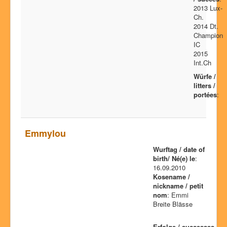
2013 Lux-
Ch.
2014 Dt.
Champion
IC
2015
Int.Ch
Würfe /
litters /
portées
:
Emmylou
Wurftag / date of
birth/ Né(e) le
:
16.09.2010
Kosename /
nickname / petit
nom
: Emmi
Breite Blässe
Erfolge / successes