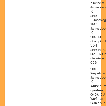
Kirchheim,
Jahressiege
IC
2015
Europasieg
2015
Jahressiege
IC
2015 Dt.
Champion 
VDH
2016 Int.-C
und Lux.Ch
Clubsieger
CCS
2016
Weyerbusc
Jahressiege
IC
Würfe / lit
/ portées
:
06.09.15 J-
Wurf nach
Gismo v. d