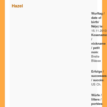
Hazel
Wurftag /
date of
birth/
Né(e) le
:
15.11.2013
Kosename
/
nickname
/ petit
nom
:
Breite
Blässe
Erfolge /
successes
/ succès
:
US Ch.
Würfe /
litters /
portées
: