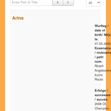
Enter Part of Title
Display #
Dog show success
Litters
Arina
Our dogs
Wurftag /
History
date of
birth/ Né(e
Pictures
le
:
07.05.2005
Glossary
Kosename
/ nicknam
Chat4U
/ petit
nom
:
Contact
Rinerli
Angeboren
kurze
Route
Erfolge /
successes
/ succès
:
2008 Dt.
Champion