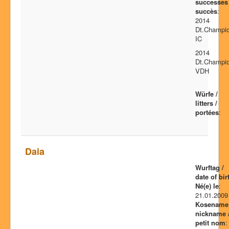
successes 
succès
:
2014
Dt.Champi
IC
2014
Dt.Champi
VDH
Würfe /
litters /
portées
:
Daia
Wurftag /
date of bir
Né(e) le
:
21.01.2009
Kosename 
nickname 
petit nom
: