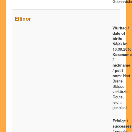
Gebhardsh
Ellinor
Wurftag /
date of
birth/
Né(e) le
:
16.09.2010
Kosename
/
nickname
/ petit
nom
: Nori
Breite
Blässe,
verkürzte
Route,
leicht
geknickt
Erfolge /
successes
/ succès
: