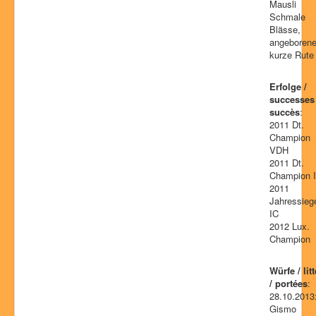
Mausli
Schmale
Blässe,
angeboren
kurze Rute
Erfolge /
successes 
succès
:
2011 Dt.
Champion
VDH
2011 Dt.
Champion 
2011
Jahressiege
IC
2012 Lux.
Champion
Würfe / lit
/ portées
:
28.10.2013
Gismo