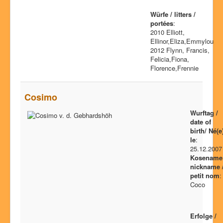
Würfe / litters /
portées
:
2010 Elliott,
Ellinor,Eliza,Emmylou
2012 Flynn, Francis,
Felicia,Fiona,
Florence,Frennie
Cosimo
Wurftag /
date of
birth/ Né(e
le
:
25.12.2007
Kosename 
nickname 
petit nom
:
Coco
Erfolge /