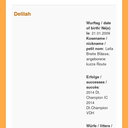
Delilah
Wurftag / date
of birth/ Né(e)
le
: 21.01.2009
Kosename /
nickname /
petit nom
: Leila
Breite Blässe,
angeborene
kurze Route
Erfolge /
successes /
succès
:
2014 Dt.
Champion IC
2014
Dt.Champion
VDH
Würfe / litters /