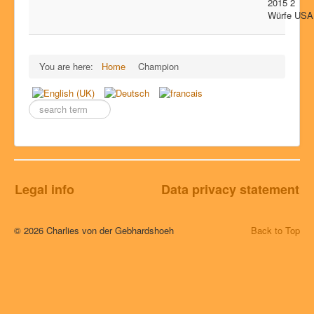
2015 2
Würfe USA
You are here:
Home
Champion
Enter
a
search
term
here.
Legal info
Data privacy statement
© 2026 Charlies von der Gebhardshoeh
Back to Top