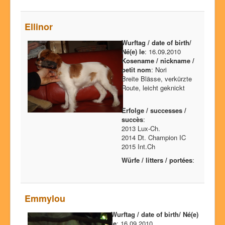
Ellinor
Wurftag / date of birth/
Né(e) le
: 16.09.2010
Kosename / nickname /
petit nom
: Nori
Breite Blässe, verkürzte
Route, leicht geknickt
Erfolge / successes /
succès
:
2013 Lux-Ch.
2014 Dt. Champion IC
2015 Int.Ch
Würfe / litters / portées
:
Emmylou
Wurftag / date of birth/ Né(e)
le
: 16.09.2010