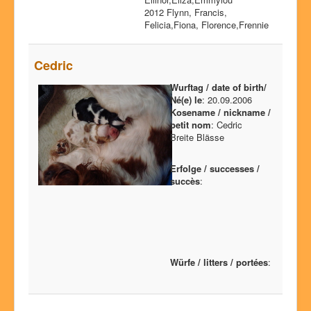
2012 Flynn, Francis,
Felicia,Fiona, Florence,Frennie
Cedric
Wurftag / date of birth/
Né(e) le
: 20.09.2006
Kosename / nickname /
petit nom
: Cedric
Breite Blässe
Erfolge / successes /
succès
:
Würfe / litters / portées
: