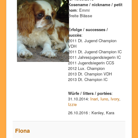
Kosename / nickname / petit
nom
: Emmi
Breite Blässe
Erfolge / successes /
succès
:
2011 Dt. Jugend Champion
VDH
2011 Dt. Jugend Champion IC
2011 Jahresjugendsiegerin IC
2011 Jugendsiegerin CCS
2012 Lux. Champion
2013 Dt. Champion VDH
2013 Dt. Champion IC
Würfe / litters / portées
:
31.10.2014:
Inari
,
Iuno
,
Ivory
,
Izzie
26.10.2016 : Kenley, Kara
Fiona