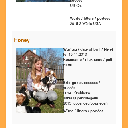
succès
:
US Ch.
Würfe / litters / portées
:
2015 2 Würfe USA
Honey
Wurftag / date of birth/ Né(e)
le
: 15.11.2013
Kosename / nickname / petit
nom
:
Erfolge / successes /
succès
:
2014 Kirchheim
Jahresjugendsiegerin
2015 Jugendeuropasiegerin
Würfe / litters / portées
: