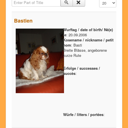
Enter Part of Title
Display #
Dog show success
Litters
Bastien
Our dogs
Wurftag / date of birth/ Né(e)
History
le
: 20.09.2006
Kosename / nickname / petit
Pictures
nom
: Basti
Breite Blässe, angeborene
Glossary
kurze Rute
Chat4U
Erfolge / successes /
Contact
succès
:
Würfe / litters / portées
: