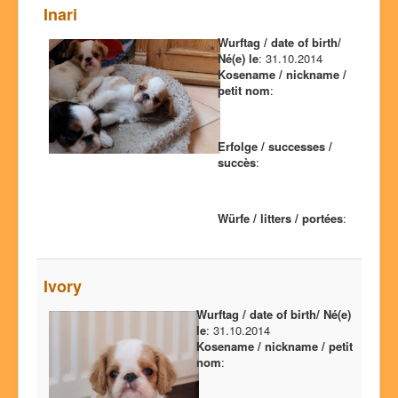
Inari
Wurftag / date of birth/
Né(e) le
: 31.10.2014
Kosename / nickname /
petit nom
:
Erfolge / successes /
succès
:
Würfe / litters / portées
:
Ivory
Wurftag / date of birth/ Né(e)
le
: 31.10.2014
Kosename / nickname / petit
nom
: