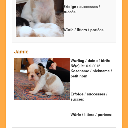
Erfolge / successes /
succès
:
Würfe / litters / portées
:
Jamie
Wurftag / date of birth/
Né(e) le
: 6.9.2015
Kosename / nickname /
petit nom
:
Erfolge / successes /
succès
:
Würfe / litters / portées
: