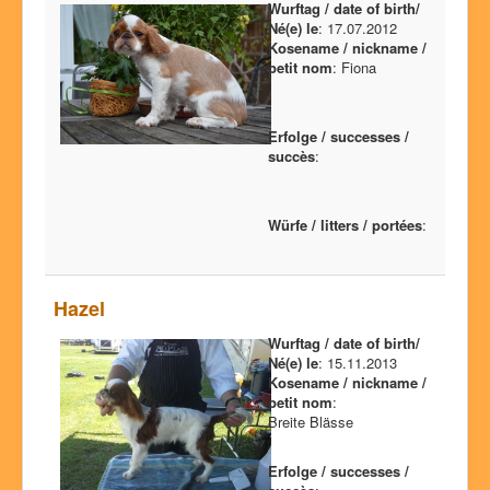
Wurftag / date of birth/
Né(e) le
: 17.07.2012
Kosename / nickname /
petit nom
: Fiona
Erfolge / successes /
succès
:
Würfe / litters / portées
:
Hazel
Wurftag / date of birth/
Né(e) le
: 15.11.2013
Kosename / nickname /
petit nom
:
Breite Blässe
Erfolge / successes /