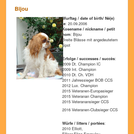
Bijou
Wurftag / date of birth/ Né(e)
le
: 20.09.2006
Kosename / nickname / petit
nom
: Bijou
Breite Blässe mit angedeutetem
Spot
Erfolge / successes / succès
:
2009 Dt. Champion IC
2009 Int. Champion
2010 Dt. Ch. VDH
2011 Jahressieger BOB CCS
2012 Lux. Champion
2015 Veteranen-Europasieger
2015 Veteranan Champion
2015 Veteranansieger CCS
2016 Veteranen-Clubsieger CCS
Würfe / litters / portées
:
2010 Elliott,
Ellinor,Eliza,Emmylou