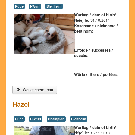
Ausstellungserfolge
Rüde
I-Wurf
Blenheim
Wurftag / date of birth/
Würfe
Né(e) le
: 31.10.2014
Unsere Hunde
Kosename / nickname /
petit nom
:
Geschichte
Fotos
Erfolge / successes /
succès
:
Glossar
Chat
Würfe / litters / portées
:
Kontakt
Weiterlesen: Inari
Hazel
Rüde
H-Wurf
Champion
Blenheim
Wurftag / date of birth/
Né(e) le
: 15.11.2013