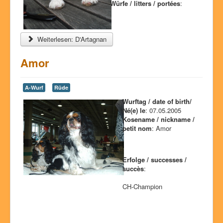
Würfe / litters / portées
:
Weiterlesen: D'Artagnan
Amor
A-Wurf
Rüde
Wurftag / date of birth/
Né(e) le
: 07.05.2005
Kosename / nickname /
petit nom
: Amor
Erfolge / successes /
succès
:
CH-Champion