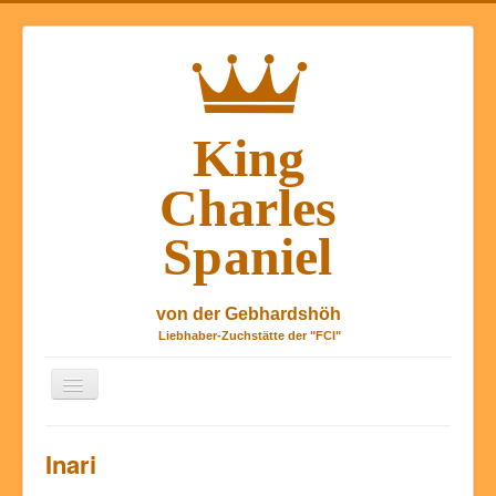
Navigation
an/aus
Tinis Hundeblog
Inari
Über uns