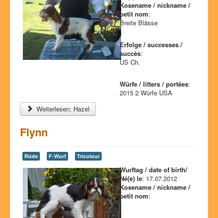
Kosename / nickname /
petit nom
:
Breite Blässe
Erfolge / successes /
succès
:
US Ch.
Würfe / litters / portées
:
2015 2 Würfe USA
Weiterlesen: Hazel
Flynn
Rüde
F-Wurf
Tricolour
Wurftag / date of birth/
Né(e) le
: 17.07.2012
Kosename / nickname /
petit nom
: