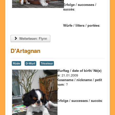
Erfolge / successes /
succès
:
Würfe / litters / portées
:
Weiterlesen: Flynn
D'Artagnan
Rüde
D-Wurf
Tricolour
Wurftag / date of birth/ Né(e)
le
: 21.01.2009
Kosename / nickname / petit
nom
: ?
?
Erfolge / successes / succès
: